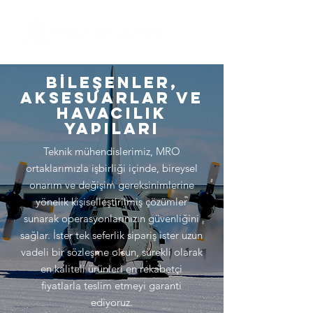
Bİleşenler,
aksesuarlar ve
havacılık
yapıları
Teknik mühendislerimiz, MRO
ortaklarımızla işbirliği içinde, bireysel
onarım ve değişim gereksinimlerine
yönelik kişiselleştirilmiş çözümler
sunarak operasyonlarınızın güvenliğini
sağlar. İster tek seferlik sipariş ister uzun
vadeli bir sözleşme olsun, sürekli olarak
en kaliteli ürünleri en rekabetçi
fiyatlarla teslim etmeyi garanti
ediyoruz.